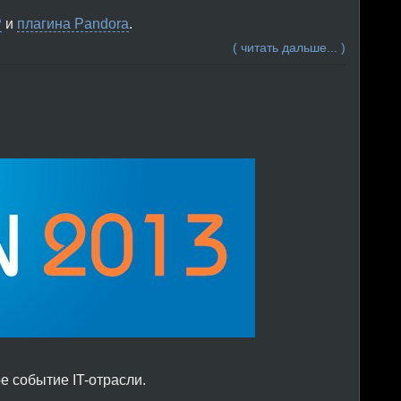
P
и
плагина Pandora
.
( читать дальше... )
 событие IT-отрасли.