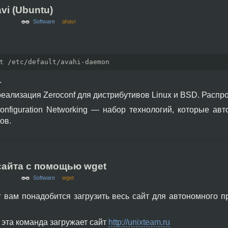
i (Ubuntu)
Software
ahavi
t 
/
etc
/
default
/
avahi-daemon
.
еализация Zeroconf для дистрибутивов Linux и BSD. Распр
onfiguration Networking — набор технологий, которые ав
ов.
 сайта с помощью wget
Software
wget
г вам понадобится загрузить весь сайт для автономного п
эта команда загружает сайт
http://unixteam.ru