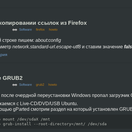
копировании ссылок из Firefox
Software
firefox
howto
й строке пишем:
about:config
аметр
network.standard-url.escape-utf8
и ставим значение
fal
ария
е GRUB2
Software
grub2
howto
 после очердной переустановки Windows пропал загрузчик 
жаемся с Live-CD/DVD/USB Ubuntu.
ощью gParted смотрим раздел на который установлен GRUB2
o
mount
/
dev
/
sdaX 
/
o
 grub-install 
--root-directory
=
/
mnt
/
/
dev
/
sda