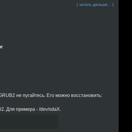
( читать дальше... )
se
GRUB2 не пугайтесь. Его можно восстановить:
. Для примера - /dev/sdaX.