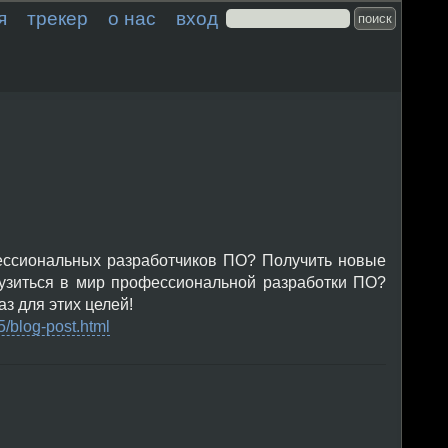
я
трекер
о нас
вход
ессиональных разработчиков ПО? Получить новые
грузиться в мир профессиональной разработки ПО?
з для этих целей!
5/blog-post.html