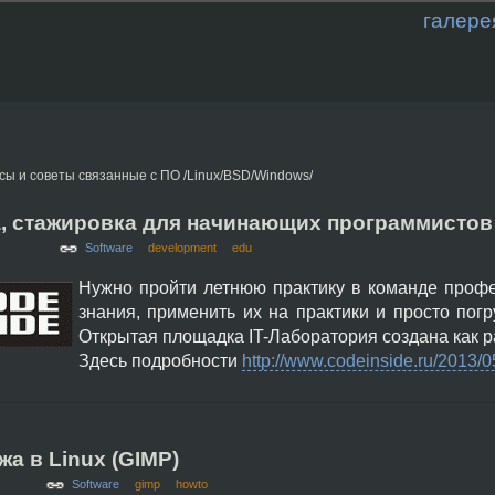
галере
сы и советы связанные с ПО /Linux/BSD/Windows/
а, стажировка для начинающих программистов
Software
development
edu
Нужно пройти летнюю практику в команде проф
знания, применить их на практики и просто по
Открытая площадка IT-Лаборатория создана как ра
Здесь подробности
http://www.codeinside.ru/2013/0
а в Linux (GIMP)
Software
gimp
howto