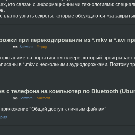
ех, кто связан с информационными технологиями: специал
ов.
сплатно узнать секреты, которые обсуждаются «за закрыты
жки при перекодировании из *.mkv в *.avi пр
Software
ffmpeg
отрю аниме на портативном плеере, который проигрывает 
аписаны в *.mkv с несколькими аудиодорожками. Поэтому т
 с телефона на компьютер по Bluetooth (Ubun
Software
bluetooth
 приложение "Общий доступ к личным файлам".
ария