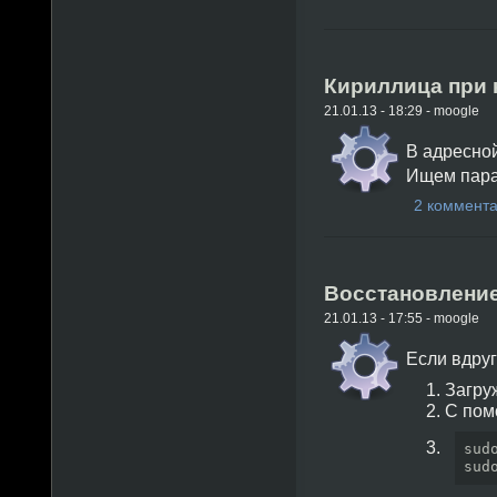
Кириллица при 
21.01.13 - 18:29 - moogle
В адресно
Ищем пар
2 коммент
Восстановлени
21.01.13 - 17:55 - moogle
Если вдруг
Загру
С пом
sud
sud